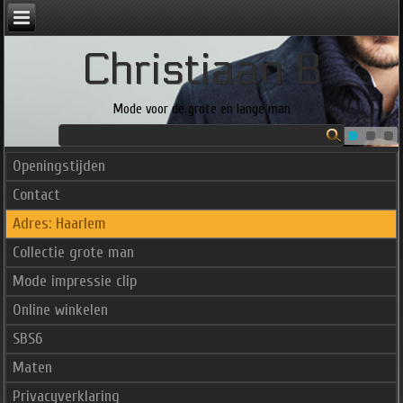
Christiaan B
Mode voor de grote en lange man
Openingstijden
Contact
Adres: Haarlem
Collectie grote man
Mode impressie clip
Online winkelen
SBS6
Maten
Privacyverklaring