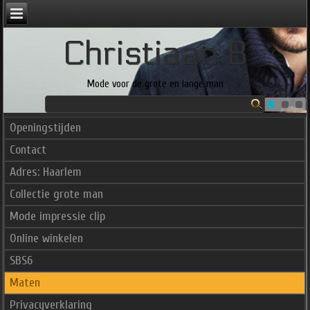
Christiaan B
Mode voor de grote en lange man
Openingstijden
Contact
Adres: Haarlem
Collectie grote man
Mode impressie clip
Online winkelen
SBS6
Maten
Privacyverklaring