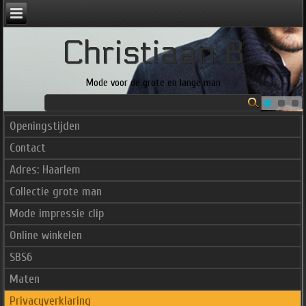
Christiaan B
Mode voor de grote en lange man
Openingstijden
Contact
Adres: Haarlem
Collectie grote man
Mode impressie clip
Online winkelen
SBS6
Maten
Privacyverklaring